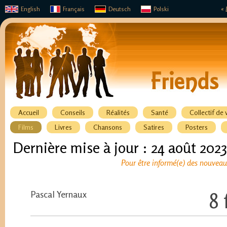
English
Français
Deutsch
Polski
« 
Accueil
Conseils
Réalités
Santé
Collectif de 
Films
Livres
Chansons
Satires
Posters
Dernière mise à jour : 24 août 2023
Pour être informé(e) des nouveaux
Pascal Yernaux
8 