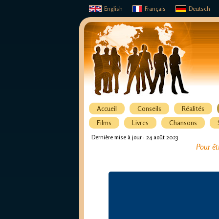
English
Français
Deutsch
Accueil
Conseils
Réalités
Films
Livres
Chansons
Dernière mise à jour : 24 août 2023
Pour êt