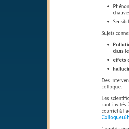
Phénom
chauves
Sensibi
Sujets conne
Pollut
dans le
effets
halluci
Des interven
colloque.
Les scientif
sont invités
courriel à l’
Colloque16
Comité scient