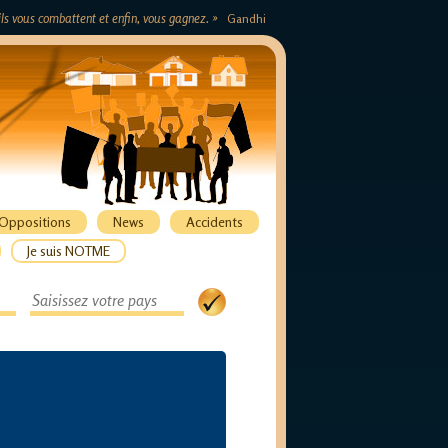
s ils vous combattent et enfin, vous gagnez. »
Gandhi
Oppositions
News
Accidents
Je suis NOTME