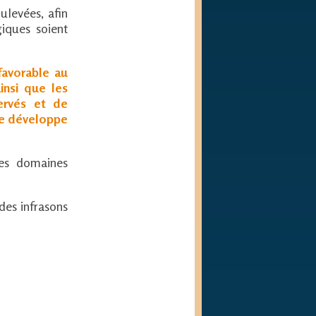
ulevées, afin
iques soient
 favorable au
insi que les
ervés et de
se développe
les domaines
des infrasons