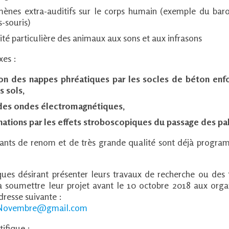
ènes extra-auditifs sur le corps humain (exemple du bar
-souris)
lité particulière des animaux aux sons et aux infrasons
xes :
ion des nappes phréatiques par les socles de béton enfo
s sols,
 des ondes électromagnétiques,
nations par les effets stroboscopiques du passage des pa
ants de renom et de très grande qualité sont déjà progra
iques désirant présenter leurs travaux de recherche ou de
 à soumettre leur projet avant le 10 octobre 2018 aux orga
adresse suivante :
Novembre@gmail.com
ifique :