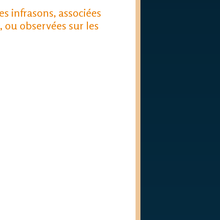
s infrasons, associées
s, ou observées sur les