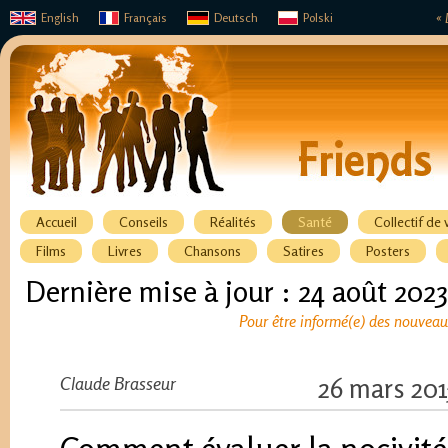
English
Français
Deutsch
Polski
« 
Accueil
Conseils
Réalités
Santé
Collectif de 
Films
Livres
Chansons
Satires
Posters
Dernière mise à jour : 24 août 2023
Pour être informé(e) des nouveaux
Claude Brasseur
26 mars 201