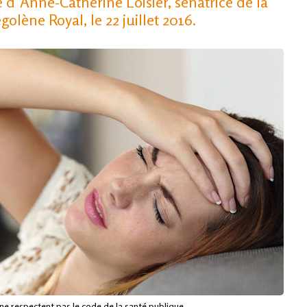
 d’Anne-Catherine Loisier, sénatrice de la
olène Royal, le 22 juillet 2016.
ne respectent pas le code de la santé publique.