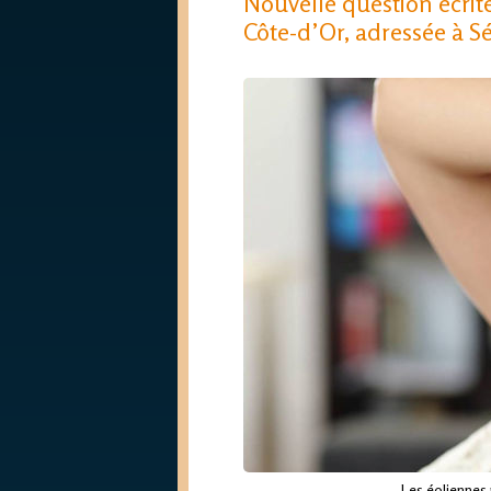
Nouvelle question écrite
Côte-d’Or, adressée à Ség
Les éoliennes 