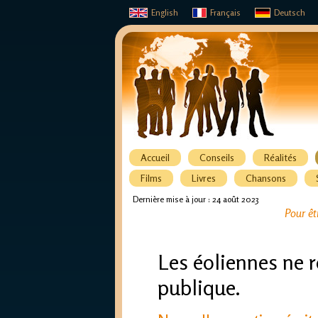
English
Français
Deutsch
Accueil
Conseils
Réalités
Films
Livres
Chansons
Dernière mise à jour : 24 août 2023
Pour êt
Les éoliennes ne r
publique.