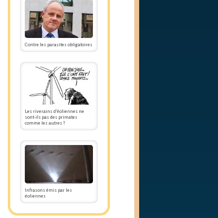
Contre les parasites obligatoires
Les riverains d’éoliennes ne
sont-ils pas des primates
comme les autres ?
Infrasons émis par les
éoliennes