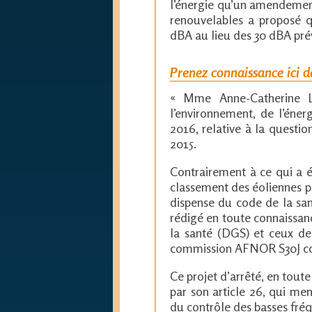
l’énergie qu’un amendement
renouvelables a proposé que
dBA au lieu des 30 dBA prév
Prenez connaissance ici de
« Mme Anne-Catherine Lo
l’environnement, de l’éner
2016, relative à la questi
2015.
Contrairement à ce qui a é
classement des éoliennes p
dispense du code de la sa
rédigé en toute connaissanc
la santé (DGS) et ceux de 
commission AFNOR S30J comp
Ce projet d’arrêté, en toute
par son article 26, qui men
du contrôle des basses fré