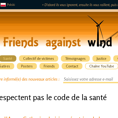
Polski
« D'abord ils vous ignorent, ensuite ils vous raillent, pui
Santé
Collectif de victimes
Témoignages
Justice
Satires
Posters
Friends
Contact
Chaîne YouTube
re informé(e) des nouveaux articles :
espectent pas le code de la santé