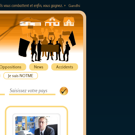
s ils vous combattent et enfin, vous gagnez. »
Gandhi
Oppositions
News
Accidents
Je suis NOTME