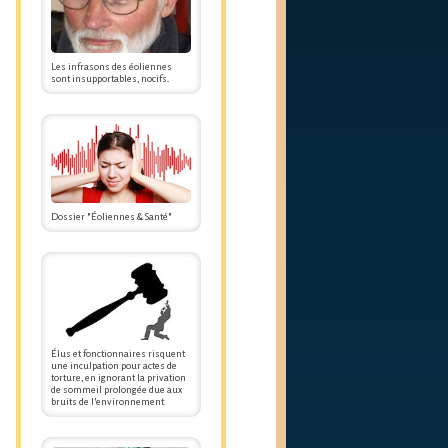
Les infrasons des éoliennes
sont insupportables, nocifs.
Dossier "Éoliennes & Santé"
Élus et fonctionnaires risquent
une inculpation pour actes de
torture, en ignorant la privation
de sommeil prolongée due aux
bruits de l'environnement