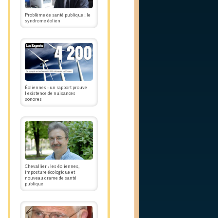
Problème de santé publique : le
syndrome éolien
Éoliennes : un rapport prouve
l'existence de nuisances
sonores
Chevallier : les éoliennes,
imposture écologique et
nouveau drame de santé
publique