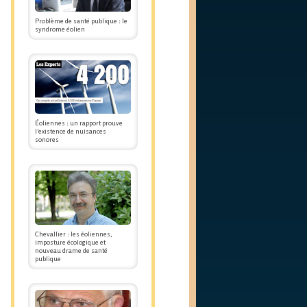
Problème de santé publique : le
syndrome éolien
Éoliennes : un rapport prouve
l'existence de nuisances
sonores
Chevallier : les éoliennes,
imposture écologique et
nouveau drame de santé
publique