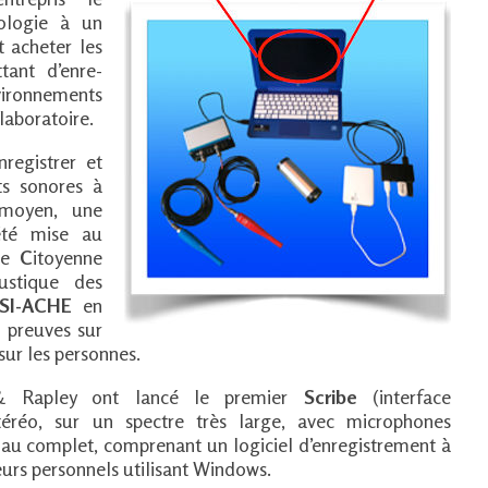
ologie à un
t acheter les
ttant d’enre-
vironnements
laboratoire.
nregistrer et
ts sonores à
moyen, une
été mise au
que
C
itoyenne
ustique des
SI-ACHE
en
s preuves sur
 sur les personnes.
& Rapley ont lancé le premier
Scribe
(interface
téréo, sur un spectre très large, avec microphones
é au complet, comprenant un logiciel d’enregistrement à
eurs personnels utilisant Windows.