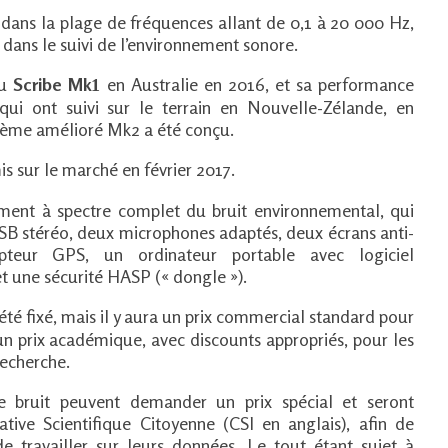
 dans la plage de fréquences allant de 0,1 à 20 000 Hz,
dans le suivi de l’environnement sonore.
du
Scribe Mk
en Australie en 2016, et sa performance
1
s qui ont suivi sur le terrain en Nouvelle-Zélande, en
stème amélioré Mk2 a été conçu.
s sur le marché en février 2017.
trement à spectre complet du bruit environnemental, qui
SB stéréo, deux microphones adaptés, deux écrans anti-
pteur GPS, un ordinateur portable avec logiciel
t une sécurité HASP (« dongle »).
été fixé, mais il y aura un prix commercial standard pour
t un prix académique, avec discounts appropriés, pour les
recherche.
le bruit peuvent demander un prix spécial et seront
iative Scientifique Citoyenne (CSI en anglais), afin de
e travailler sur leurs données. Le tout étant sujet à