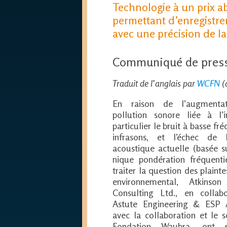
Technologie à un prix ab
permettant d’enregistre
avec une précision de la
Communiqué de presse
Traduit de l’anglais par
WCFN
(
En raison de l’augmenta
pollution sonore liée à l’i
particulier le bruit à basse fr
infrasons, et l’échec de l
acoustique actuelle (basée s
nique pondération fréquenti
traiter la question des plainte
environnemental, Atkinso
Consulting Ltd., en collab
Astute Engineering & ESP A
avec la collaboration et le 
Fondation Waubra, ont en