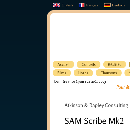
English
Français
Deutsch
Accueil
Conseils
Réalités
Films
Livres
Chansons
Dernière mise à jour : 24 août 2023
Pour êt
Atkinson & Rapley Consulting 
SAM Scribe Mk
2