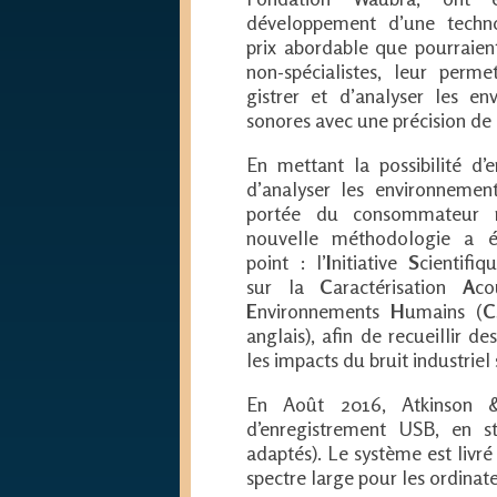
développement d’une techn
prix abordable que pourraien
non-spécialistes, leur perme
gistrer et d’analyser les en
sonores avec une précision de 
En mettant la possibilité d’e
d’analyser les environnemen
portée du consommateur 
nouvelle méthodologie a 
point : l’
I
nitiative
S
cientifi
sur la
C
aractérisation
A
co
E
nvironnements
H
umains (
C
anglais), afin de recueillir de
les impacts du bruit industriel
En Août 2016, Atkinson 
d’enregistrement USB, en s
adaptés). Le système est livr
spectre large pour les ordinat