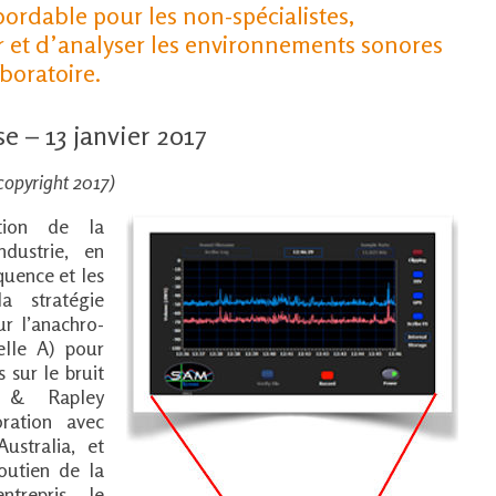
ordable pour les non-spécialistes,
r et d’analyser les environnements sonores
boratoire.
 – 13 janvier 2017
copyright 2017)
tion de la
ndustrie, en
équence et les
a stratégie
ur l’anachro-
elle A) pour
s sur le bruit
n & Rapley
oration avec
ustralia, et
soutien de la
trepris le