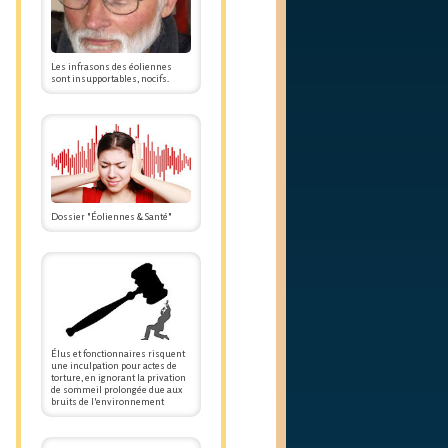
Les infrasons des éoliennes
sont insupportables, nocifs.
Dossier "Éoliennes & Santé"
Élus et fonctionnaires risquent
une inculpation pour actes de
torture, en ignorant la privation
de sommeil prolongée due aux
bruits de l'environnement