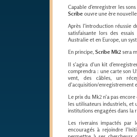
Capable d’enregistrer les sons
Scribe
ouvre une ère nouvelle 
Après l’introduction réussie 
satisfaisante lors des essai
Australie et en Europe, un sy
En principe,
Scribe Mk
sera mi
2
Il s’agira d’un kit d’enregis
comprendra : une carte son U
vent, des câbles, un réce
d’acquisition/enregistrement e
Le prix du Mk
n’a pas encore 
2
les utilisateurs industriels, e
institutions engagées dans la 
Les riverains impactés par 
encouragés à rejoindre l’Init
permettre à ses chercheurs d