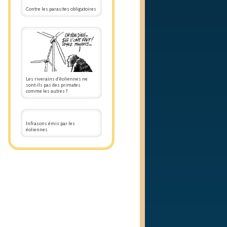
Contre les parasites obligatoires
Les riverains d’éoliennes ne
sont-ils pas des primates
comme les autres ?
Infrasons émis par les
éoliennes