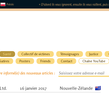
Polski
« D'abord ils vous ignorent, ensuite ils vous raillent, pui
Santé
Collectif de victimes
Témoignages
Justice
Satires
Posters
Friends
Contact
Chaîne YouTube
re informé(e) des nouveaux articles :
Ltd.
16 janvier 2017
Nouvelle-Zélande