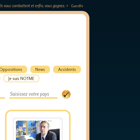
s ils vous combattent et enfin, vous gagnez. »
Gandhi
Oppositions
News
Accidents
Je suis NOTME