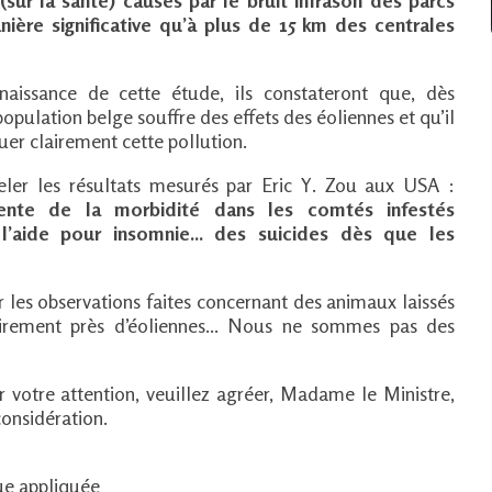
r la santé) causés par le bruit infrason des parcs
ière significative qu’à plus de 15 km des centrales
naissance de cette étude, ils constateront que, dès
opulation belge souffre des effets des éoliennes et qu’il
guer clairement cette pollution.
ler les résultats mesurés par Eric Y. Zou aux USA :
nte de la morbidité dans les comtés infestés
l’aide pour insomnie... des suicides dès que les
 sur les observations faites concernant des animaux laissés
irement près d’éoliennes... Nous ne sommes pas des
votre attention, veuillez agréer, Madame le Ministre,
considération.
ue appliquée