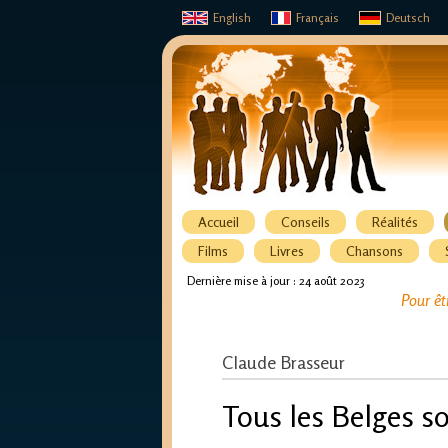
English
Français
Deutsch
Accueil
Conseils
Réalités
Films
Livres
Chansons
Dernière mise à jour : 24 août 2023
Pour êt
Claude Brasseur
Tous les Belges so