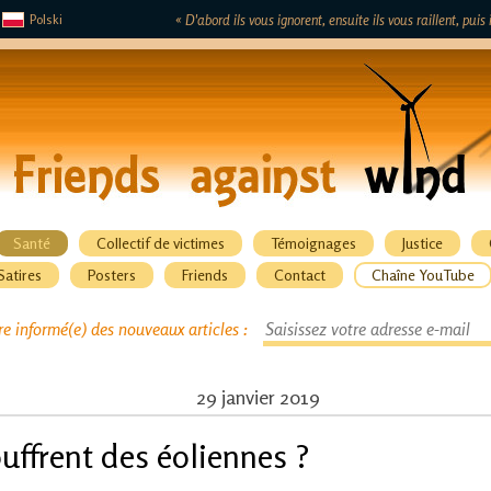
Polski
« D'abord ils vous ignorent, ensuite ils vous raillent, pui
Santé
Collectif de victimes
Témoignages
Justice
Satires
Posters
Friends
Contact
Chaîne YouTube
re informé(e) des nouveaux articles :
29 janvier 2019
uffrent des éoliennes ?