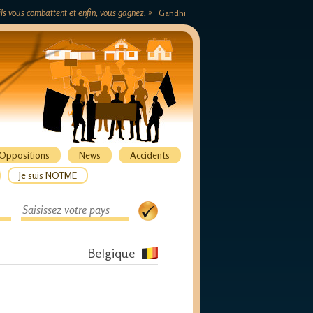
s ils vous combattent et enfin, vous gagnez. »
Gandhi
Oppositions
News
Accidents
Je suis NOTME
Belgique