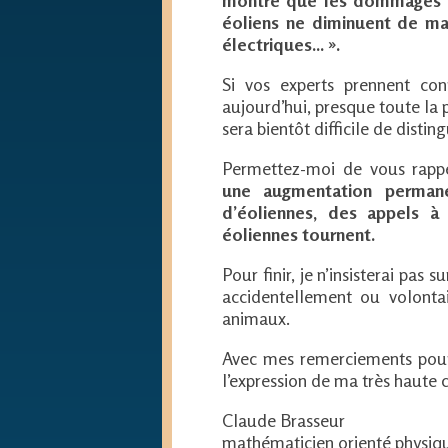
montre que les dommages (su
éoliens ne diminuent de man
électriques... ».
Si vos experts prennent con
aujourd’hui, presque toute la p
sera bientôt difficile de distin
Permettez-moi de vous rappe
une augmentation permane
d’éoliennes, des appels à 
éoliennes tournent.
Pour finir, je n’insisterai pas
accidentellement ou volonta
animaux.
Avec mes remerciements pour 
l’expression de ma très haute 
Claude Brasseur
mathématicien orienté physiq