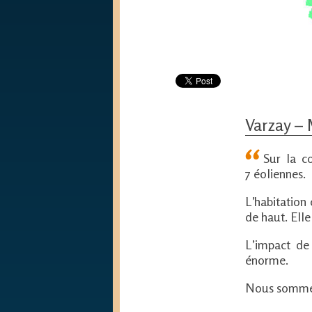
Varzay – 
Sur la c
7 éoliennes.
L’habitation
de haut. Ell
L’impact de 
énorme.
Nous sommes à