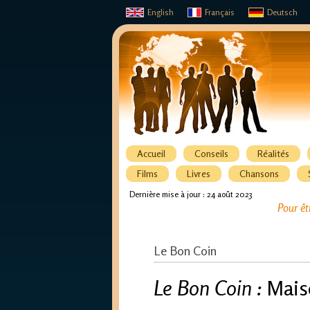
English
Français
Deutsch
Accueil
Conseils
Réalités
Films
Livres
Chansons
Dernière mise à jour : 24 août 2023
Pour êt
Le Bon Coin
Le Bon Coin :
Maiso