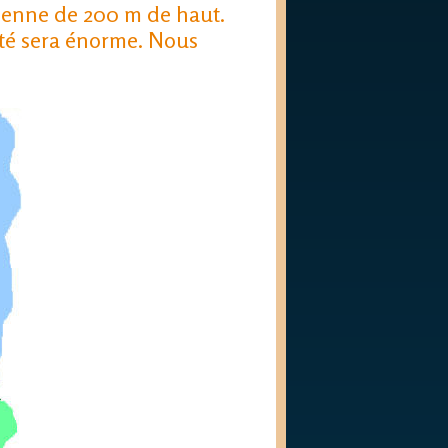
lienne de 200 m de haut.
anté sera énorme. Nous