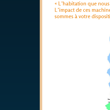
« L’habitation que nous
L’impact de ces machines
sommes à votre dispositio