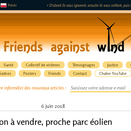
Polski
« D'abord ils vous ignorent, ensuite ils vous raillent, pui
Santé
Collectif de victimes
Témoignages
Justice
Satires
Posters
Friends
Contact
Chaîne YouTube
re informé(e) des nouveaux articles :
6 juin 2018
n à vendre, proche parc éolien