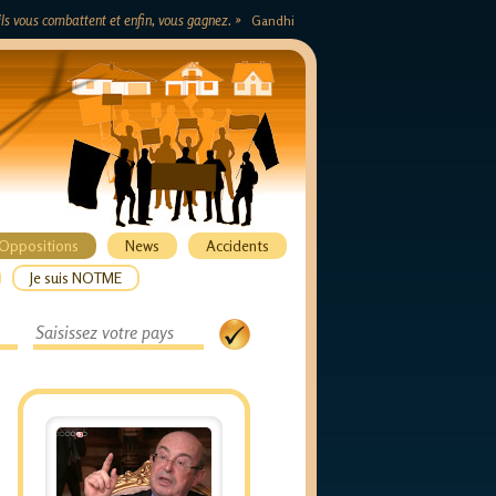
s ils vous combattent et enfin, vous gagnez. »
Gandhi
Oppositions
News
Accidents
Je suis NOTME