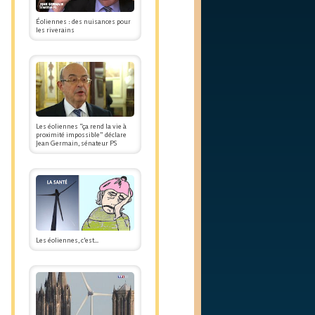
Éoliennes : des nuisances pour
les riverains
Les éoliennes “ça rend la vie à
proximité impossible” déclare
Jean Germain, sénateur PS
Les éoliennes, c'est...