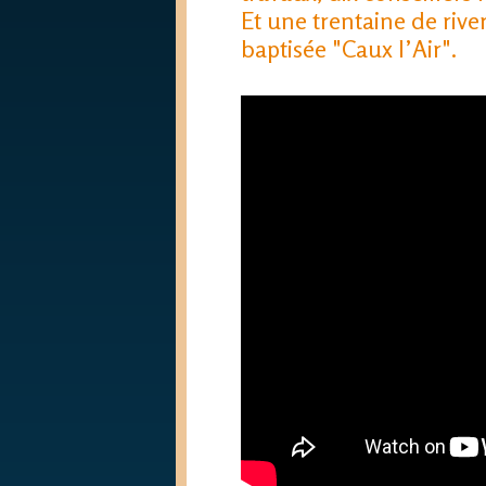
Et une trentaine de rive
baptisée "Caux l’Air".