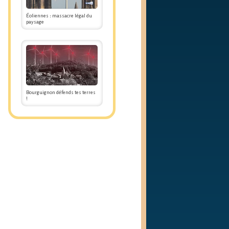
Éoliennes : massacre légal du
paysage
Bourguignon défends tes terres
!