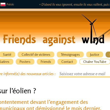
Polski
« D'abord ils vous ignorent, ensuite ils vous raillent, pui
Santé
Collectif de victimes
Témoignages
Justice
Satires
Posters
Friends
Contact
Chaîne YouTube
re informé(e) des nouveaux articles :
ur l’éolien ?
ontentement devant l’engagement des
 municipaux ont démissionné le mois dernier.