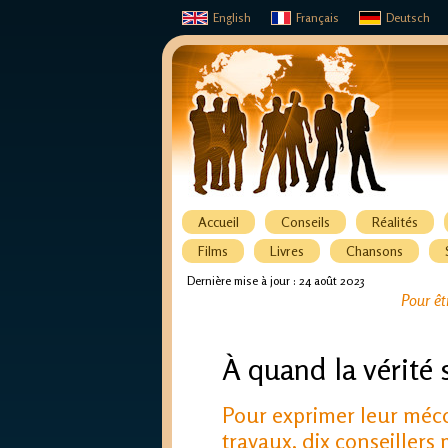
English
Français
Deutsch
Accueil
Conseils
Réalités
Films
Livres
Chansons
Dernière mise à jour : 24 août 2023
Pour êt
À quand la vérité s
Pour exprimer leur méc
travaux, dix conseillers