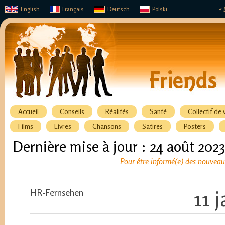
English
Français
Deutsch
Polski
« 
Accueil
Conseils
Réalités
Santé
Collectif de 
Films
Livres
Chansons
Satires
Posters
Dernière mise à jour : 24 août 2023
Pour être informé(e) des nouveaux
HR-Fernsehen
11 