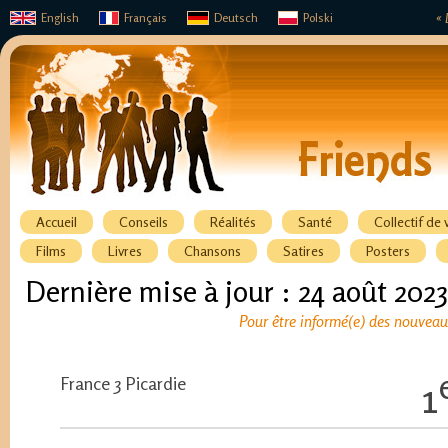
English
Français
Deutsch
Polski
« 
Accueil
Conseils
Réalités
Santé
Collectif de 
Films
Livres
Chansons
Satires
Posters
Dernière mise à jour : 24 août 2023
Pour être informé(e) des nouveaux
France 3 Picardie
1