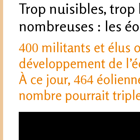
Trop nuisibles, trop
nombreuses : les éo
militants et élus 
400
développement de l’é
À ce jour,
éolienne
464
nombre pourrait triple