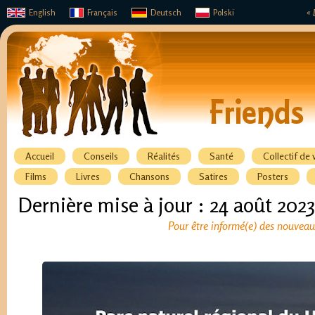
English
Français
Deutsch
Polski
« 
Accueil
Conseils
Réalités
Santé
Collectif de 
Films
Livres
Chansons
Satires
Posters
Dernière mise à jour : 24 août 2023
Pour être informé(e) des nouveaux