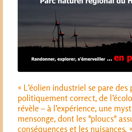
« L’éolien industriel se pare de
politiquement correct, de l’écol
révèle – à l’expérience, une myst
mensonge, dont les "ploucs" ass
conséquences et les nuisances. 