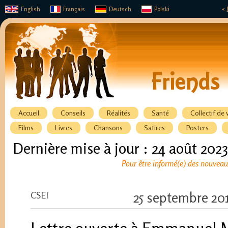
English
Français
Deutsch
Polski
« 
Accueil
Conseils
Réalités
Santé
Collectif de 
Films
Livres
Chansons
Satires
Posters
Dernière mise à jour : 24 août 2023
Pour être informé(e) des nouveaux
CSEI
25 septembre 20