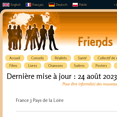
English
Français
Deutsch
Polski
« 
Accueil
Conseils
Réalités
Santé
Collectif de 
Films
Livres
Chansons
Satires
Posters
Dernière mise à jour : 24 août 2023
Pour être informé(e) des nouveaux
France 3 Pays de la Loire