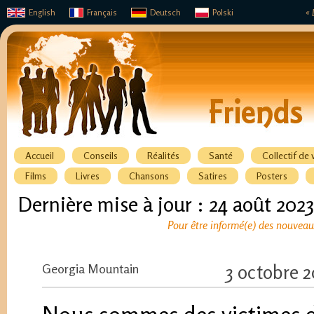
English
Français
Deutsch
Polski
« 
Accueil
Conseils
Réalités
Santé
Collectif de 
Films
Livres
Chansons
Satires
Posters
Dernière mise à jour : 24 août 2023
Pour être informé(e) des nouveaux
Georgia Mountain
3 octobre 2