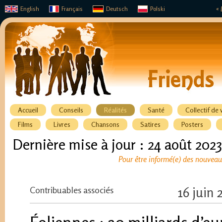
English
Français
Deutsch
Polski
« 
Accueil
Conseils
Réalités
Santé
Collectif de 
Films
Livres
Chansons
Satires
Posters
Dernière mise à jour : 24 août 2023
Pour être informé(e) des nouveaux
Contribuables associés
16 juin 