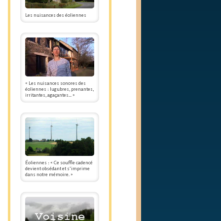
Les nuisances des éoliennes
« Les nuisances sonores des
éoliennes : lugubres, prenantes,
irritantes, agaçantes... »
Éoliennes : « Ce souffle cadencé
devient obsédant et s’imprime
dans notre mémoire. »