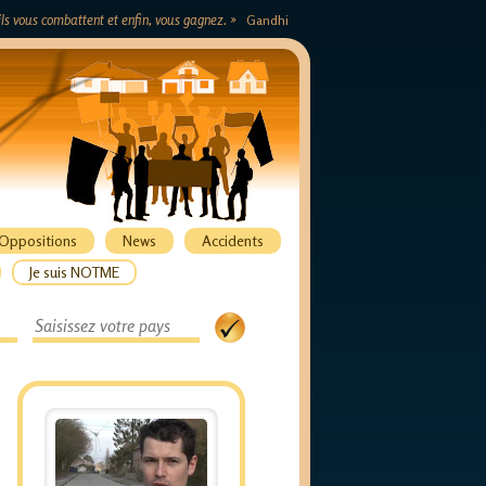
s ils vous combattent et enfin, vous gagnez. »
Gandhi
Oppositions
News
Accidents
Je suis NOTME