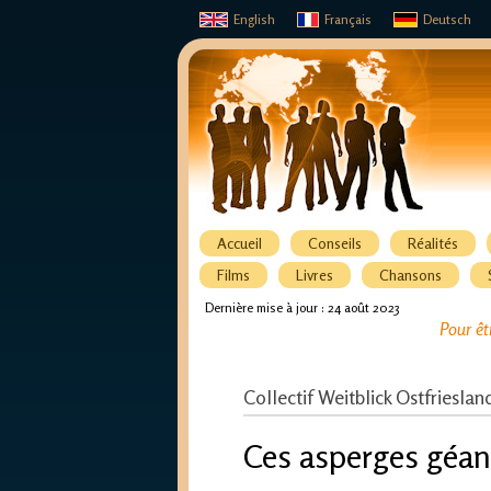
English
Français
Deutsch
Accueil
Conseils
Réalités
Films
Livres
Chansons
Dernière mise à jour : 24 août 2023
Pour êt
Collectif Weitblick Ostfrieslan
Ces asperges géant