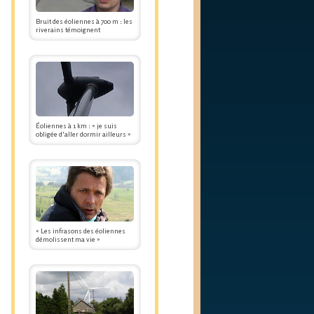
Bruit des éoliennes à 700 m : les
riverains témoignent
Éoliennes à 1 km : « je suis
obligée d'aller dormir ailleurs »
« Les infrasons des éoliennes
démolissent ma vie »