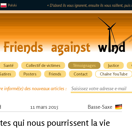
Polski
« D'abord ils vous ignorent, ensuite ils vous raillent, pui
Santé
Collectif de victimes
Témoignages
Justice
Satires
Posters
Friends
Contact
Chaîne YouTube
re informé(e) des nouveaux articles :
d
11 mars 2015
Basse-Saxe
es qui nous pourrissent la vie