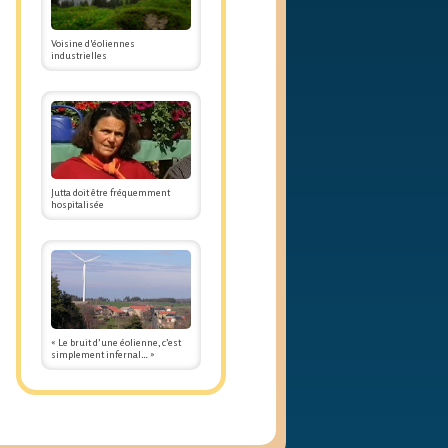
Voisine d'éoliennes
industrielles
Jutta doit être fréquemment
hospitalisée
« Le bruit d’une éolienne, c’est
simplement infernal… »