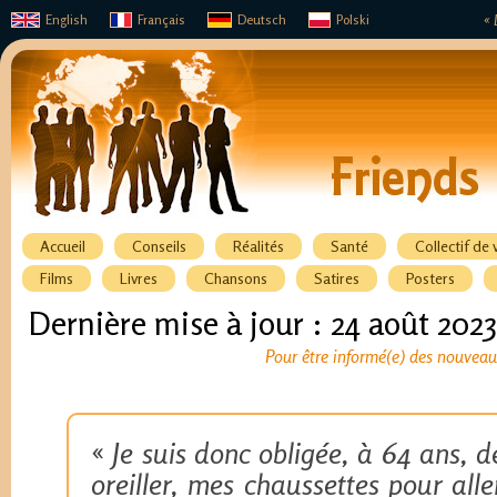
English
Français
Deutsch
Polski
« 
Accueil
Conseils
Réalités
Santé
Collectif de 
Films
Livres
Chansons
Satires
Posters
Dernière mise à jour : 24 août 2023
Pour être informé(e) des nouveaux
«
Je suis donc obligée, à 64 ans, d
oreiller, mes chaussettes pour alle