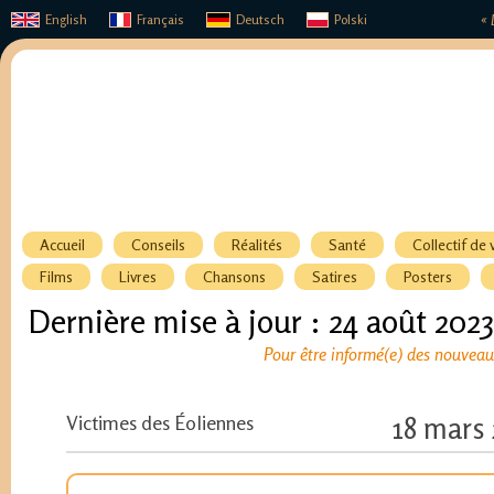
English
Français
Deutsch
Polski
« 
Accueil
Conseils
Réalités
Santé
Collectif de 
Films
Livres
Chansons
Satires
Posters
Dernière mise à jour : 24 août 2023
Pour être informé(e) des nouveaux
Victimes des Éoliennes
18 mars 