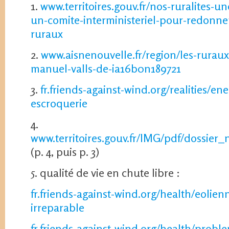
1.
www.territoires.gouv.fr/nos-ruralites-u
un-comite-interministeriel-pour-redonner
ruraux
2.
www.aisnenouvelle.fr/region/les-rurau
manuel-valls-de-ia16b0n189721
3.
fr.friends-against-wind.org/realities/en
escroquerie
4.
www.territoires.gouv.fr/IMG/pdf/dossie
(p. 4, puis p. 3)
5. qualité de vie en chute libre :
fr.friends-against-wind.org/health/eolien
irreparable
fr.friends-against-wind.org/health/probl